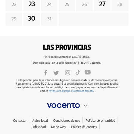
23
27
22
24
25
26
28
30
29
31
© Federico Domenech S.A., Valencia.
Domicilio social en la calle Gremis nº 1 (46014) Valencia.
En lo posible, para la resolución de litigios en línea en materia de consumo conforme
Reglamento (UE) 524/2013, se buscará la posibilidad que la Comisión Europea facilita
como plataforma de resolución de litigios en línea y que se encuentra disponible en el
enlace
https://ec.europa.eu/consumers/odr
.
Contactar
Aviso legal
Condiciones de uso
Política de privacidad
Publicidad
Mapa web
Política de cookies