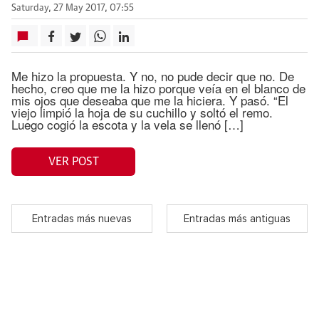
Saturday, 27 May 2017, 07:55
Me hizo la propuesta. Y no, no pude decir que no. De
hecho, creo que me la hizo porque veía en el blanco de
mis ojos que deseaba que me la hiciera. Y pasó. “El
viejo limpió la hoja de su cuchillo y soltó el remo.
Luego cogió la escota y la vela se llenó […]
VER POST
Entradas más nuevas
Entradas más antiguas