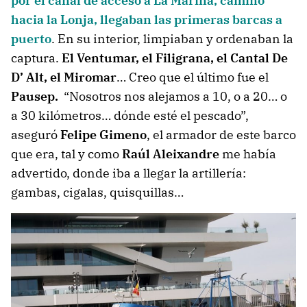
por el canal de acceso a La Marina, camino
hacia la Lonja, llegaban las primeras barcas a
puerto
. En su interior, limpiaban y ordenaban la
captura.
El Ventumar, el Filigrana, el Cantal De
D’ Alt, el Miromar
… Creo que el último fue el
Pausep.
“Nosotros nos alejamos a 10, o a 20… o
a 30 kilómetros… dónde esté el pescado”,
aseguró
Felipe Gimeno
, el armador de este barco
que era, tal y como
Raúl Aleixandre
me había
advertido, donde iba a llegar la artillería:
gambas, cigalas, quisquillas…