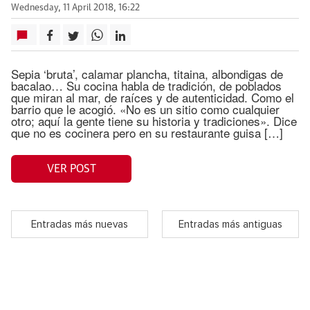
Wednesday, 11 April 2018, 16:22
Sepia ‘bruta’, calamar plancha, titaina, albondigas de
bacalao… Su cocina habla de tradición, de poblados
que miran al mar, de raíces y de autenticidad. Como el
barrio que le acogió. «No es un sitio como cualquier
otro; aquí la gente tiene su historia y tradiciones». Dice
que no es cocinera pero en su restaurante guisa […]
VER POST
Entradas más nuevas
Entradas más antiguas