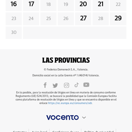
16
17
20
21
18
19
22
27
29
23
24
25
26
28
30
© Federico Domenech S.A., Valencia.
Domicilio social en la calle Gremis nº 1 (46014) Valencia.
En lo posible, para la resolución de litigios en línea en materia de consumo conforme
Reglamento (UE) 524/2013, se buscará la posibilidad que la Comisión Europea facilita
como plataforma de resolución de litigios en línea y que se encuentra disponible en el
enlace
https://ec.europa.eu/consumers/odr
.