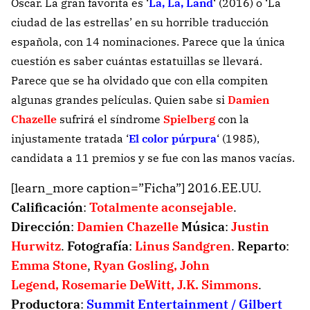
Oscar. La gran favorita es ‘
La, La, Land
‘ (2016) o ‘La
ciudad de las estrellas’ en su horrible traducción
española, con 14 nominaciones. Parece que la única
cuestión es saber cuántas estatuillas se llevará.
Parece que se ha olvidado que con ella compiten
algunas grandes películas. Quien sabe si
Damien
Chazelle
sufrirá el síndrome
Spielberg
con la
injustamente tratada ‘
El color púrpura
‘ (1985),
candidata a 11 premios y se fue con las manos vacías.
[learn_more caption=”Ficha”] 2016.EE.UU.
Calificación
:
Totalmente aconsejable
.
Dirección
:
Damien Chazelle
Música
:
Justin
Hurwitz
.
Fotografía
:
Linus Sandgren
.
Reparto
:
Emma Stone
,
Ryan Gosling
,
John
Legend
,
Rosemarie DeWitt
,
J.K. Simmons
.
Productora
:
Summit Entertainment / Gilbert