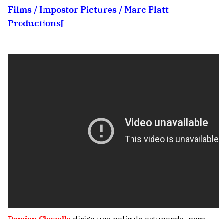
Films / Impostor Pictures / Marc Platt
Productions[
D
amien Chazelle
dirige una película estupenda, pero