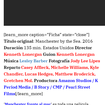
[learn_more caption=”Ficha” state=”close”]
Título original
: Manchester by the Sea. 2016
Duración
135 min. Estados Unidos
Director
Kenneth Lonergan
Guion
Kenneth Lonergan
Música
Lesley Barber
Fotografía
Jody Lee Lipes
Reparto
Casey Affleck
,
Michelle Williams
,
Kyle
Chandler
,
Lucas Hedges
,
Matthew Broderick
,
Gretchen Mol
.
Productora
Amazon Studios / K
Period Media / B Story / CMP / Pearl Street
Films
[/learn_more]
‘
Manchester frente al mar
‘ es toda una película.