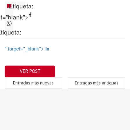
Etiqueta:
et="blank">
tiqueta:
" target="_blank">
VER POST
Entradas más nuevas
Entradas más antiguas