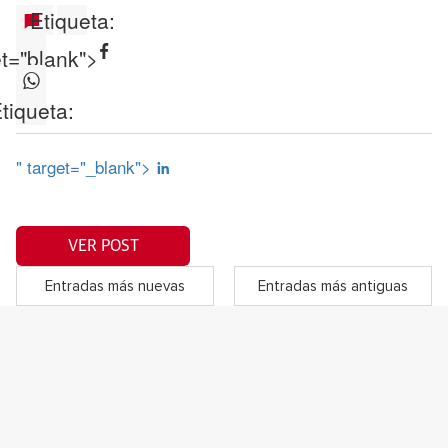
Etiqueta:
et="blank">
tiqueta:
" target="_blank">
VER POST
Entradas más nuevas
Entradas más antiguas