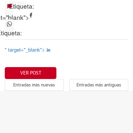
Etiqueta:
et="blank">
tiqueta:
" target="_blank">
VER POST
Entradas más nuevas
Entradas más antiguas