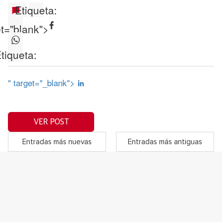
Etiqueta:
et="blank">
tiqueta:
" target="_blank">
VER POST
Entradas más nuevas
Entradas más antiguas