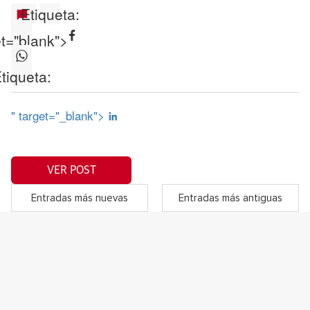
Etiqueta:
et="blank">
tiqueta:
" target="_blank">
VER POST
Entradas más nuevas
Entradas más antiguas