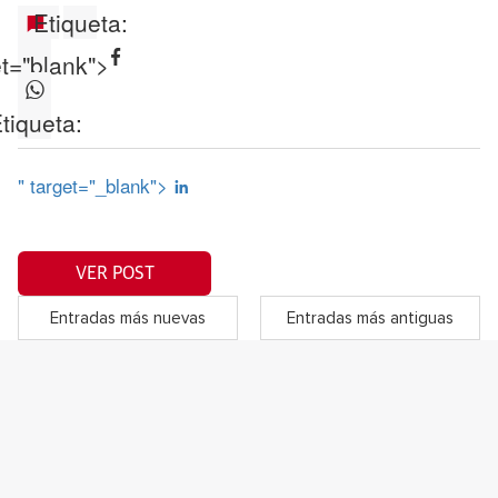
Etiqueta:
et="blank">
tiqueta:
" target="_blank">
VER POST
Entradas más nuevas
Entradas más antiguas