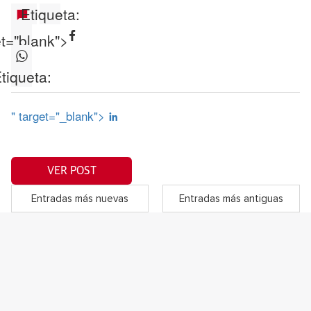
Etiqueta:
et="blank">
tiqueta:
" target="_blank">
VER POST
Entradas más nuevas
Entradas más antiguas