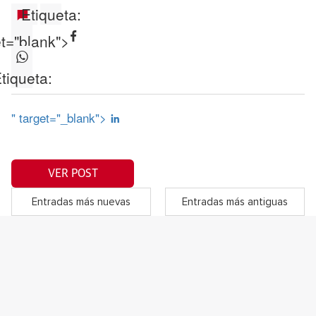
Etiqueta:
et="blank">
tiqueta:
" target="_blank">
VER POST
Entradas más nuevas
Entradas más antiguas