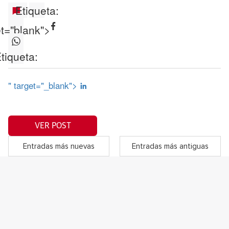
Etiqueta:
et="blank">
tiqueta:
" target="_blank">
VER POST
Entradas más nuevas
Entradas más antiguas