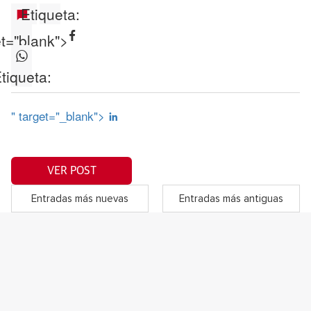
Etiqueta:
et="blank">
tiqueta:
" target="_blank">
VER POST
Entradas más nuevas
Entradas más antiguas