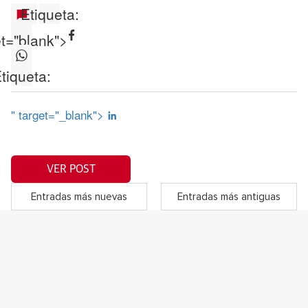
Etiqueta:
et="blank">
tiqueta:
" target="_blank">
VER POST
Entradas más nuevas
Entradas más antiguas