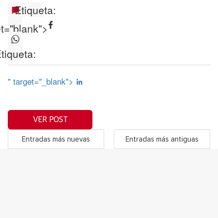
Etiqueta:
et="blank">
tiqueta:
" target="_blank">
VER POST
Entradas más nuevas
Entradas más antiguas