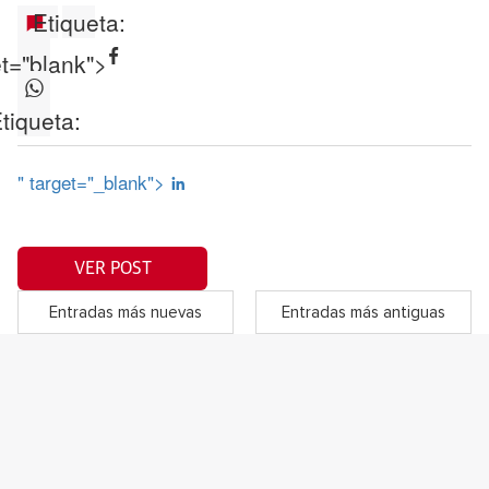
Etiqueta:
et="blank">
tiqueta:
" target="_blank">
VER POST
Entradas más nuevas
Entradas más antiguas