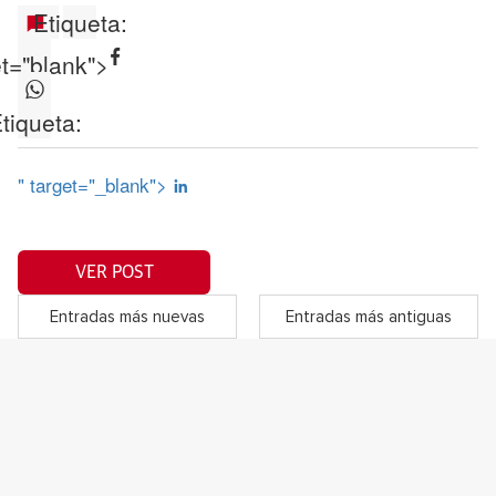
Etiqueta:
et="blank">
tiqueta:
" target="_blank">
VER POST
Entradas más nuevas
Entradas más antiguas