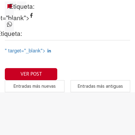
Etiqueta:
et="blank">
tiqueta:
" target="_blank">
VER POST
Entradas más nuevas
Entradas más antiguas