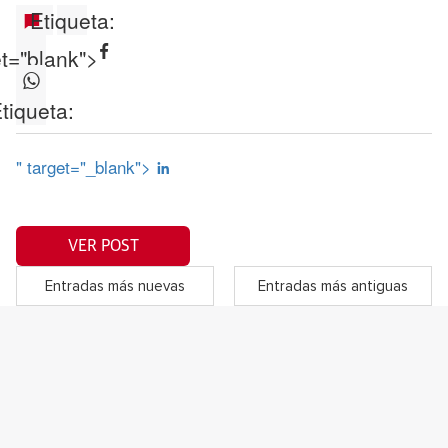
Etiqueta:
et="blank">
tiqueta:
" target="_blank">
VER POST
Entradas más nuevas
Entradas más antiguas