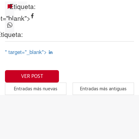
Etiqueta:
et="blank">
tiqueta:
" target="_blank">
VER POST
Entradas más nuevas
Entradas más antiguas