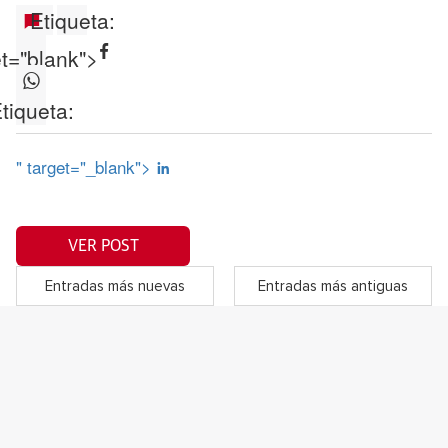
Etiqueta:
et="blank">
tiqueta:
" target="_blank">
VER POST
Entradas más nuevas
Entradas más antiguas