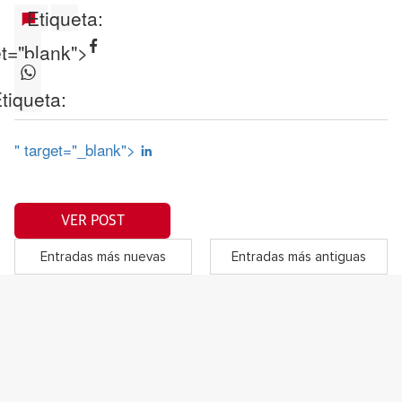
Etiqueta:
et="blank">
tiqueta:
" target="_blank">
VER POST
Entradas más nuevas
Entradas más antiguas