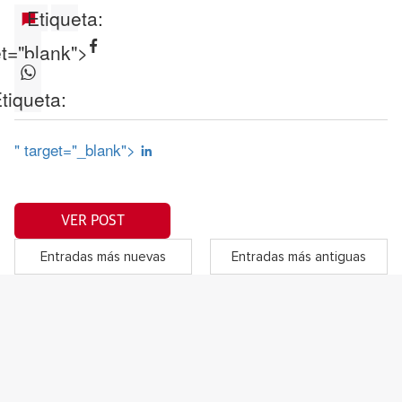
Etiqueta:
et="blank">
tiqueta:
" target="_blank">
VER POST
Entradas más nuevas
Entradas más antiguas