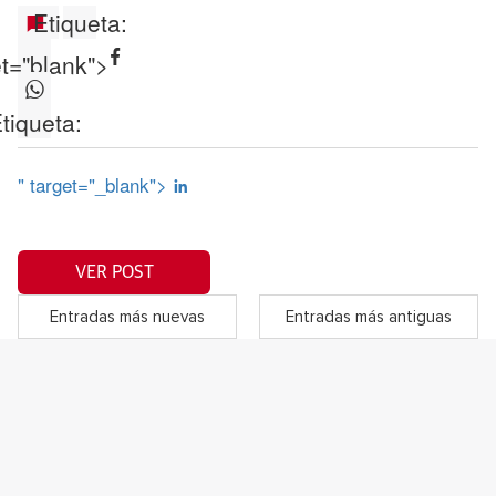
Etiqueta:
et="blank">
tiqueta:
" target="_blank">
VER POST
Entradas más nuevas
Entradas más antiguas