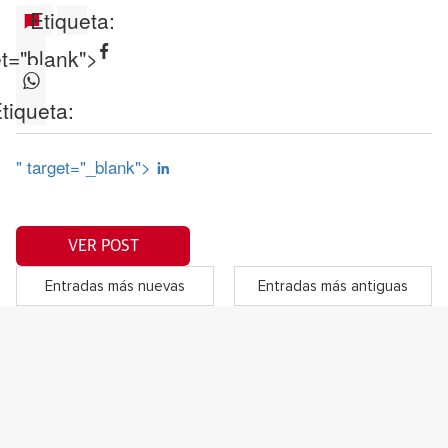
Etiqueta:
et="blank">
tiqueta:
" target="_blank">
VER POST
Entradas más nuevas
Entradas más antiguas