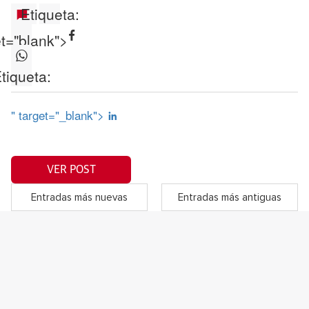
Etiqueta:
et="blank">
tiqueta:
" target="_blank">
VER POST
Entradas más nuevas
Entradas más antiguas