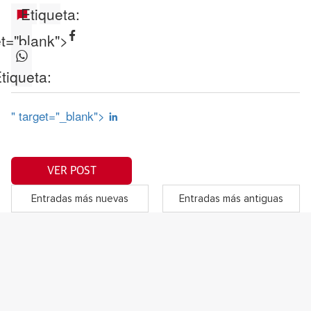
Etiqueta:
et="blank">
tiqueta:
" target="_blank">
VER POST
Entradas más nuevas
Entradas más antiguas