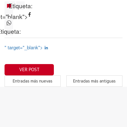
Etiqueta:
et="blank">
tiqueta:
" target="_blank">
VER POST
Entradas más nuevas
Entradas más antiguas