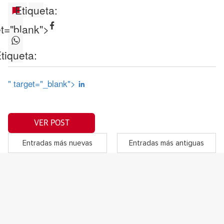
Etiqueta:
et="blank">
tiqueta:
" target="_blank">
VER POST
Entradas más nuevas
Entradas más antiguas