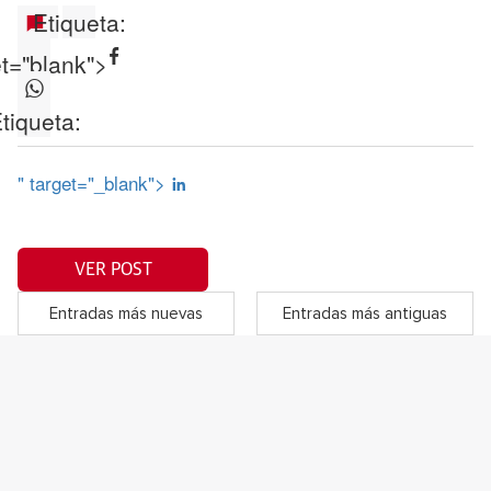
Etiqueta:
et="blank">
tiqueta:
" target="_blank">
VER POST
Entradas más nuevas
Entradas más antiguas