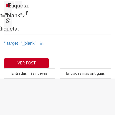
Etiqueta:
et="blank">
tiqueta:
" target="_blank">
VER POST
Entradas más nuevas
Entradas más antiguas