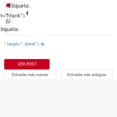
Etiqueta:
et="blank">
tiqueta:
" target="_blank">
VER POST
Entradas más nuevas
Entradas más antiguas