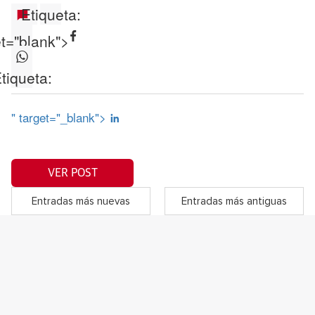
Etiqueta:
et="blank">
tiqueta:
" target="_blank">
VER POST
Entradas más nuevas
Entradas más antiguas