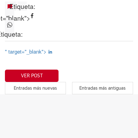
Etiqueta:
et="blank">
tiqueta:
" target="_blank">
VER POST
Entradas más nuevas
Entradas más antiguas