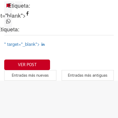
Etiqueta:
et="blank">
tiqueta:
" target="_blank">
VER POST
Entradas más nuevas
Entradas más antiguas