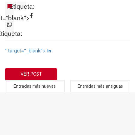
Etiqueta:
et="blank">
tiqueta:
" target="_blank">
VER POST
Entradas más nuevas
Entradas más antiguas