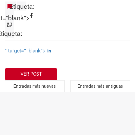
Etiqueta:
et="blank">
tiqueta:
" target="_blank">
VER POST
Entradas más nuevas
Entradas más antiguas