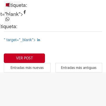
Etiqueta:
et="blank">
tiqueta:
" target="_blank">
VER POST
Entradas más nuevas
Entradas más antiguas