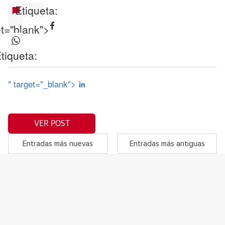
Etiqueta:
et="blank">
tiqueta:
" target="_blank">
VER POST
Entradas más nuevas
Entradas más antiguas