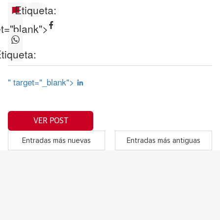
Etiqueta:
et="blank">
tiqueta:
" target="_blank">
VER POST
Entradas más nuevas
Entradas más antiguas