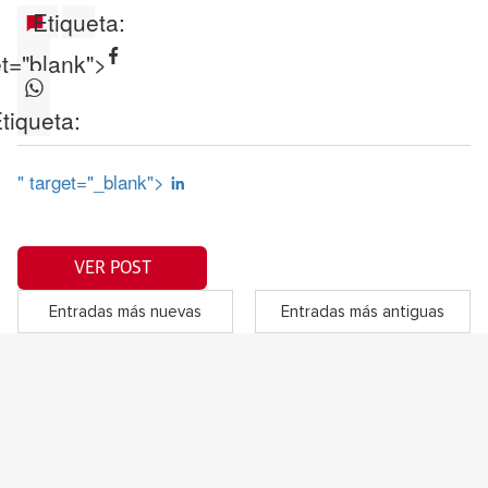
Etiqueta:
et="blank">
tiqueta:
" target="_blank">
VER POST
Entradas más nuevas
Entradas más antiguas