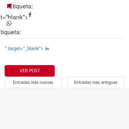
Etiqueta:
et="blank">
tiqueta:
" target="_blank">
VER POST
Entradas más nuevas
Entradas más antiguas