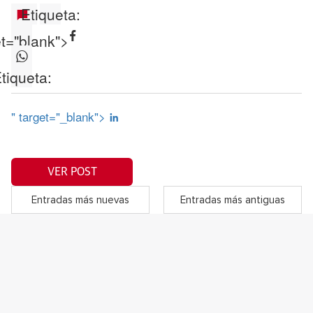
Etiqueta:
et="blank">
tiqueta:
" target="_blank">
VER POST
Entradas más nuevas
Entradas más antiguas