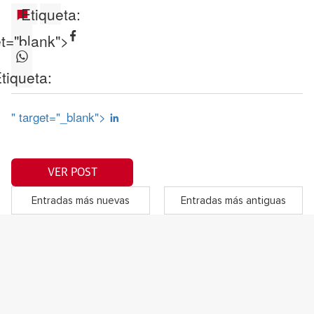
Etiqueta:
et="blank">
tiqueta:
" target="_blank">
VER POST
Entradas más nuevas
Entradas más antiguas