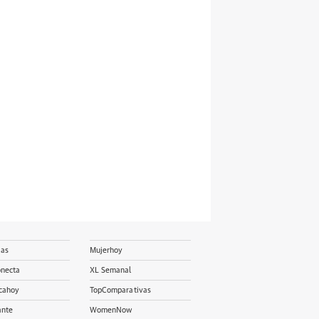
ias
Mujerhoy
onecta
XL Semanal
cahoy
TopComparativas
ante
WomenNow