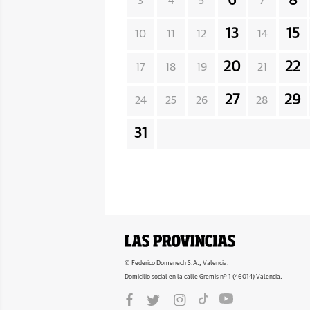
6
8
3
4
5
7
13
15
10
11
12
14
20
22
17
18
19
21
27
29
24
25
26
28
31
© Federico Domenech S.A., Valencia.
Domicilio social en la calle Gremis nº 1 (46014) Valencia.