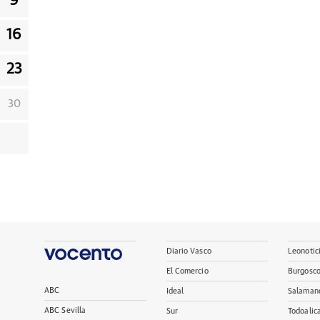
9
16
23
30
Diario Vasco
Leonotic
El Comercio
Burgosc
ABC
Ideal
Salaman
ABC Sevilla
Sur
Todoalic