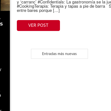
y ‘carranc’ #Confidentials: La gastronomía se la 
#CookingTerapia: Terapia y tapas a pie de barra S
entre bares porque […]
,
as
VER POST
Entradas más nuevas
y
l
a