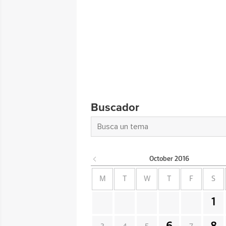
Buscador
October
2016
M
T
W
T
F
S
1