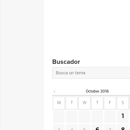
Buscador
October
2016
M
T
W
T
F
S
1