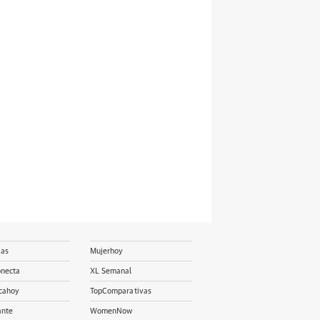
ias
Mujerhoy
onecta
XL Semanal
cahoy
TopComparativas
ante
WomenNow