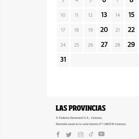
6
8
3
4
5
7
13
15
10
11
12
14
20
22
17
18
19
21
27
29
24
25
26
28
31
© Federico Domenech S.A., Valencia.
Domicilio social en la calle Gremis nº 1 (46014) Valencia.