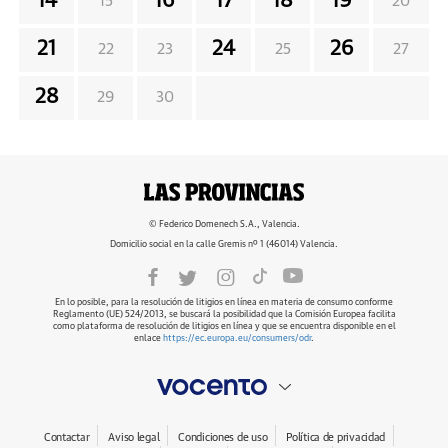
14
16
17
18
19
15
20
21
24
26
22
23
25
27
28
29
30
© Federico Domenech S.A., Valencia.
Domicilio social en la calle Gremis nº 1 (46014) Valencia.
En lo posible, para la resolución de litigios en línea en materia de consumo conforme
Reglamento (UE) 524/2013, se buscará la posibilidad que la Comisión Europea facilita
como plataforma de resolución de litigios en línea y que se encuentra disponible en el
enlace
https://ec.europa.eu/consumers/odr
.
Contactar
Aviso legal
Condiciones de uso
Política de privacidad