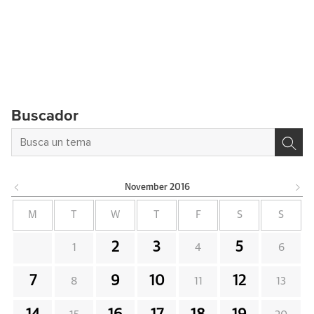
Buscador
November
2016
M
T
W
T
F
S
S
2
3
5
1
4
6
7
9
10
12
8
11
13