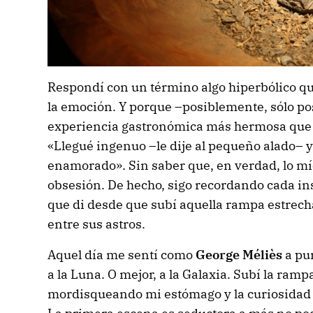
Respondí con un término algo hiperbólico qu
la emoción. Y porque –posiblemente, sólo p
experiencia gastronómica más hermosa que e
«Llegué ingenuo –le dije al pequeño alado–
enamorado». Sin saber que, en verdad, lo mí
obsesión. De hecho, sigo recordando cada in
que di desde que subí aquella rampa estrecha
entre sus astros.
Aquel día me sentí como
George Méliès
a pun
a la Luna. O mejor, a la Galaxia. Subí la ram
mordisqueando mi estómago y la curiosidad