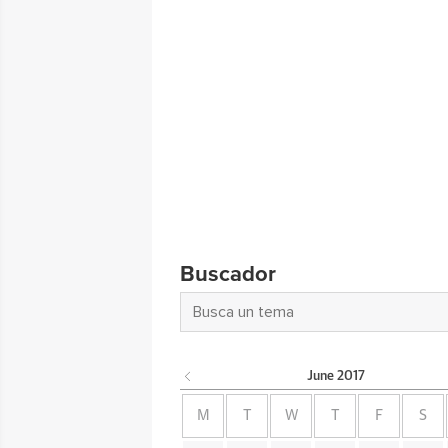
Buscador
June
2017
M
T
W
T
F
S