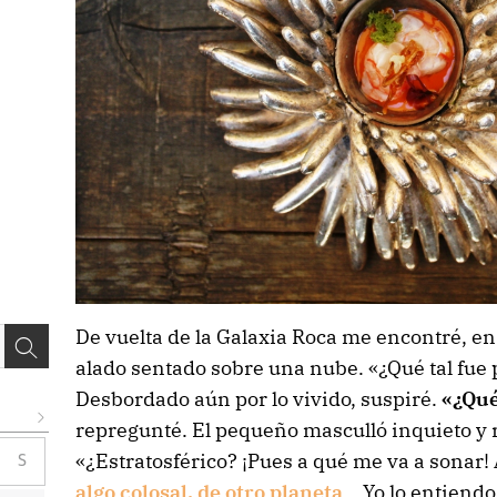
De vuelta de la Galaxia Roca me encontré, en
alado sentado sobre una nube. «¿Qué tal fue p
Desbordado aún por lo vivido, suspiré.
«¿Qué
repregunté. El pequeño masculló inquieto y 
«¿Estratosférico? ¡Pues a qué me va a sonar! A
S
algo colosal, de otro planeta
… Yo lo entiendo