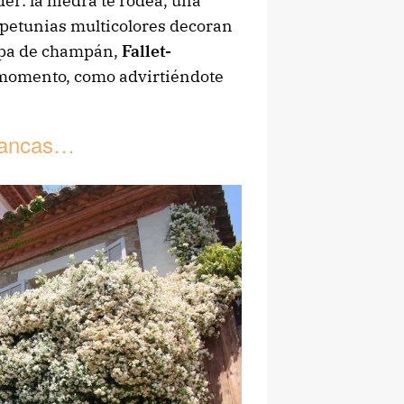
r: la hiedra te rodea, una
s petunias multicolores decoran
opa de champán,
Fallet-
l momento, como advirtiéndote
blancas…