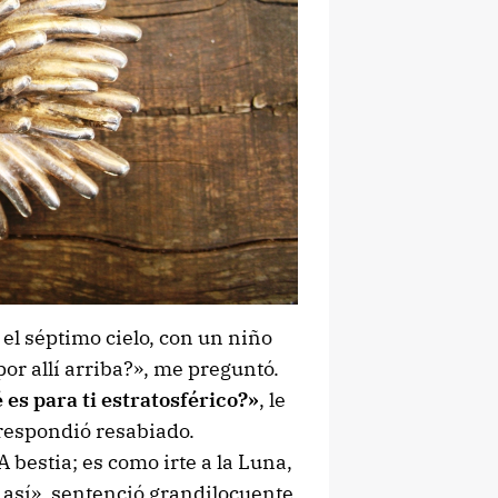
 el séptimo cielo, con un niño
or allí arriba?», me preguntó.
 es para ti estratosférico?»
, le
respondió resabiado.
 bestia; es como irte a la Luna,
 así», sentenció grandilocuente