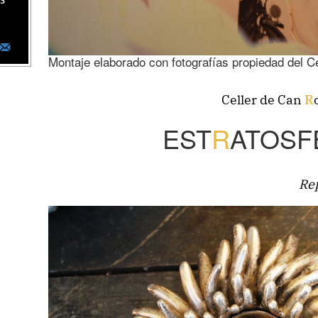
as
Montaje elaborado con fotografías propiedad del C
Celler de Can
R
EST
R
ATOSF
Rep