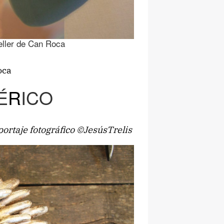
eller de Can Roca
oca
É
R
ICO
ortaje fotográfico ©JesúsTrelis