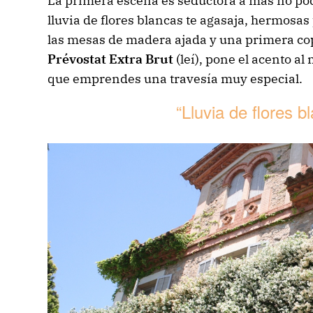
La primera escena es seductora a más no pode
lluvia de flores blancas te agasaja, hermosa
las mesas de madera ajada y una primera c
Prévostat Extra Brut
(leí), pone el acento a
que emprendes una travesía muy especial.
“Lluvia de flores 