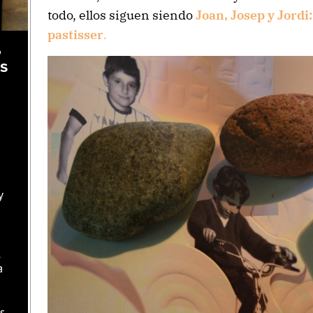
todo, ellos siguen siendo
Joan, Josep y Jordi
pastisser
.
,
as
y
l
a