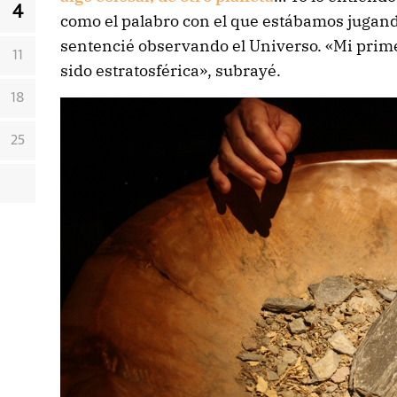
4
como el palabro con el que estábamos jugando
sentencié observando el Universo. «Mi prime
11
sido estratosférica», subrayé.
18
25